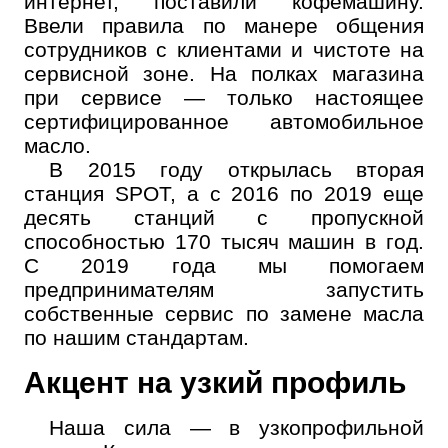
интернет, поставили кофемашину.
Ввели правила по манере общения
сотрудников с клиентами и чистоте на
сервисной зоне. На полках магазина
при сервисе — только настоящее
сертифицированное автомобильное
масло.
В 2015 году открылась вторая
станция SPOT, а с 2016 по 2019 еще
десять станций с пропускной
способностью 170 тысяч машин в год.
С 2019 года мы помогаем
предпринимателям запустить
собственные сервис по замене масла
по нашим стандартам.
Онлайн запись
Акцент на узкий профиль
Выберите одну или несколько услуг
История обслуживания
Наша сила — в узкопрофильной