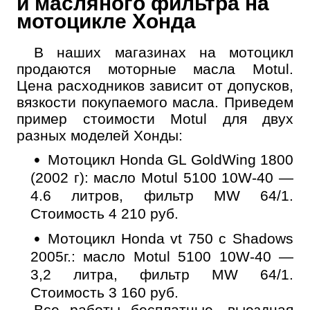
и масляного фильтра на
Выберите одну или несколько услуг
История обслуживания
мотоцикле Хонда
В наших магазинах на мотоцикл
Номер телефона
продаются моторные масла Motul.
Далее
Цена расходников зависит от допусков,
ОК
вязкости покупаемого масла. Приведем
пример стоимости Motul для двух
разных моделей Хонды:
Мотоцикл Honda GL GoldWing 1800
(2002 г): масло Motul 5100 10W-40 —
4.6 литров, фильтр MW 64/1.
Стоимость 4 210 руб.
Мотоцикл Honda vt 750 c Shadows
2005г.: масло Motul 5100 10W-40 —
3,2 литра, фильтр MW 64/1.
Стоимость 3 160 руб.
Все работы бесплатные, выездная